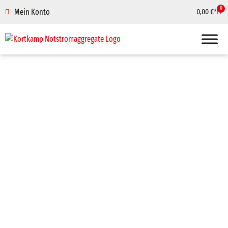
0
Mein Konto
0,00
€