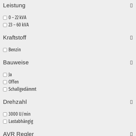
Leistung
0 – 22 kVA
23 – 60 kVA
Kraftstoff
Benzin
Bauweise
Ja
Offen
Schallgedämmt
Drehzahl
3000 U/min
Lastabhängig
AVR Regler